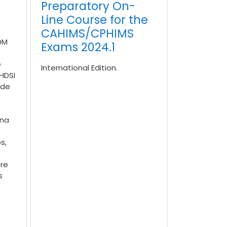
Preparatory On-
Line Course for the
CAHIMS/CPHIMS
DM
Exams 2024.1
e
International Edition.
HDSI
ade
s
 na
s,
re
s