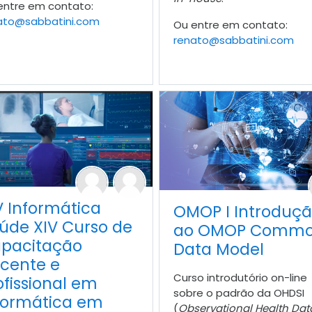
entre em contato:
ato@sabbatini.com
Ou entre em contato:
renato@sabbatini.com
V Informática
OMOP I Introduç
úde XIV Curso de
ao OMOP Comm
pacitação
Data Model
cente e
Curso introdutório on-line
ofissional em
sobre o padrão da OHDSI
formática em
(
Observational Health Dat