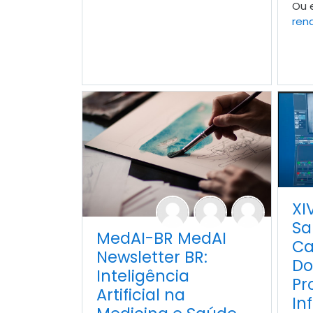
Ou 
ren
XI
Sa
MedAI-BR MedAI
Ca
Newsletter BR:
Do
Inteligência
Pr
Artificial na
In