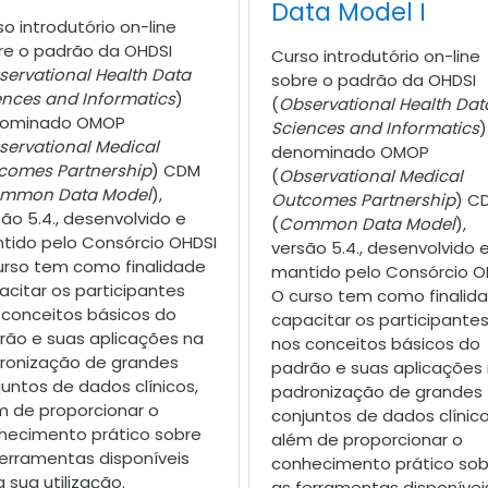
Data Model I
o introdutório on-line
re o padrão da OHDSI
Curso introdutório on-line
servational Health Data
sobre o padrão da OHDSI
ences and Informatics
)
(
Observational Health Dat
ominado OMOP
Sciences and Informatics
)
servational Medical
denominado OMOP
comes Partnership
) CDM
(
Observational Medical
mmon Data Model
),
Outcomes Partnership
) C
ão 5.4., desenvolvido e
(
Common Data Model
),
tido pelo Consórcio OHDSI
versão 5.4., desenvolvido 
urso tem como finalidade
mantido pelo Consórcio O
acitar os participantes
O curso tem como finalid
 conceitos básicos do
capacitar os participante
rão e suas aplicações na
nos conceitos básicos do
ronização de grandes
padrão e suas aplicações
untos de dados clínicos,
padronização de grandes
m de proporcionar o
conjuntos de dados clínico
hecimento prático sobre
além de proporcionar o
ferramentas disponíveis
conhecimento prático sob
 sua utilização.
as ferramentas disponívei