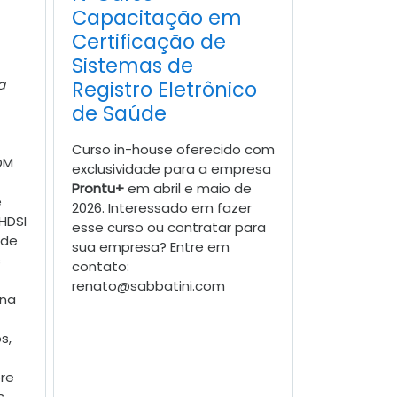
Capacitação em
Certificação de
Sistemas de
a
Registro Eletrônico
de Saúde
Curso in-house oferecido com
DM
exclusividade para a empresa
Prontu+
em abril e maio de
e
2026. Interessado em fazer
HDSI
esse curso ou contratar para
ade
sua empresa? Entre em
s
contato:
renato@sabbatini.com
 na
s,
re
s