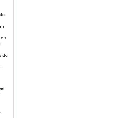
los
em
 ao
a
s do
SI
ber
r
o