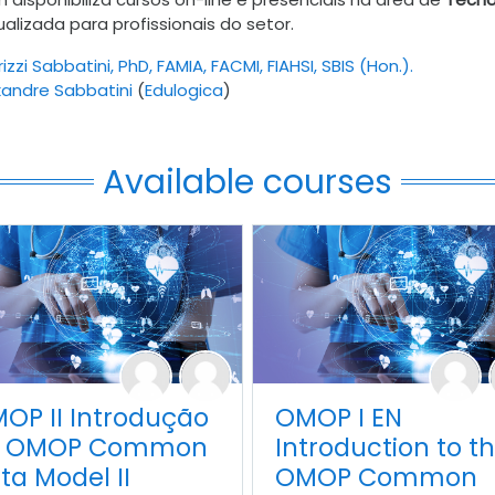
lizada para profissionais do setor.
zzi Sabbatini, PhD, FAMIA, FACMI, FIAHSI, SBIS (Hon.).
xandre Sabbatini
(
Edulogica
)
Available courses
OP II Introdução
OMOP I EN
o OMOP Common
Introduction to t
ta Model II
OMOP Common