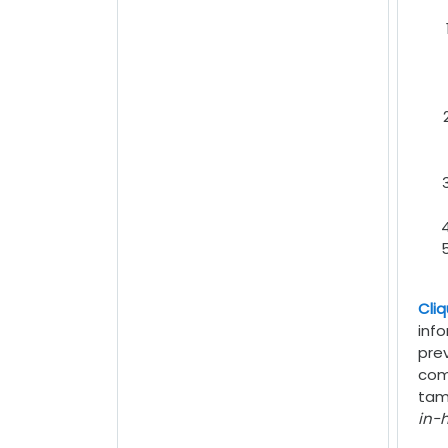
Cliq
inf
pre
com
tam
in-