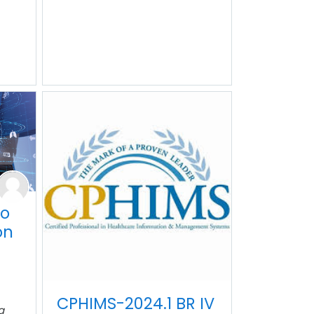
ão
on
CPHIMS-2024.1 BR IV
a