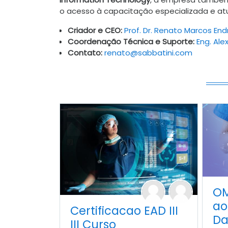
o acesso à capacitação especializada e atua
Criador e CEO:
Prof. Dr. Renato Marcos Endri
Coordenação Técnica e Suporte:
Eng. Ale
Contato:
renato@sabbatini.com
OM
a
Certificacao EAD III
Da
III Curso