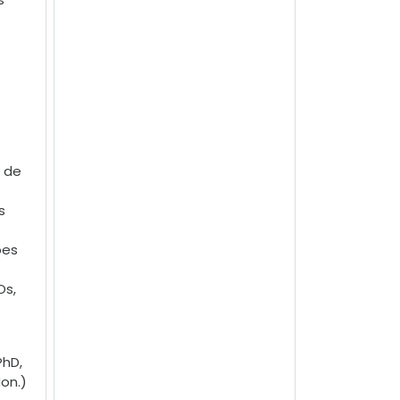
s de
s
ões
Os,
PhD,
Hon.)