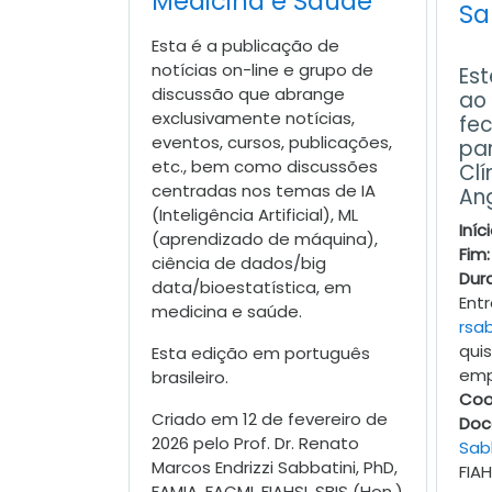
Medicina e Saúde
Sa
Esta é a publicação de
notícias on-line e grupo de
Est
discussão que abrange
ao 
exclusivamente notícias,
fe
eventos, cursos, publicações,
pa
etc., bem como discussões
Clí
centradas nos temas de IA
Ang
(Inteligência Artificial), ML
Iníci
(aprendizado de máquina),
Fim:
ciência de dados/big
Dur
data/bioestatística, em
Ent
medicina e saúde.
rsa
qui
Esta edição em português
emp
brasileiro.
Coo
Criado em 12 de fevereiro de
Doc
2026 pelo Prof. Dr. Renato
Sab
Marcos Endrizzi Sabbatini, PhD,
FIAH
FAMIA, FACMI, FIAHSI, SBIS (Hon.)