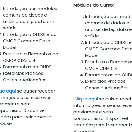
Módulos do Curso:
Introdução aos modelos
comuns de dados e
Introdução aos mode
análise de big data em
comuns de dados e
saúde
análise de big data 
Introdução à OHDSI e ao
saúde
OMOP Common Data
Introdução à OHDSI e
Model
OMOP Common Dat
Estrutura e Elementos do
Model
OMOP CDM 5.4
Estrutura e Elemento
Ferramentas da OHDSI
OMOP CDM 5.4
Exercícios Práticos,
Ferramentas da OHD
Cases e Aplicações
Exercícios Práticos,
Cases e Aplicações
ue aqui
se quiser receber
ormações e se inscrever
Clique aqui
se quiser rece
viamente sem
informações e se inscreve
promisso. Disponível
previamente sem
bém para treinamento
compromisso. Disponível
house
.
também para treinament
in-house
.