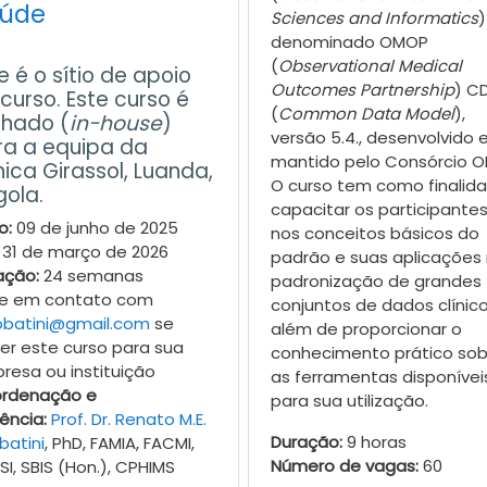
úde
Sciences and Informatics
)
denominado OMOP
(
Observational Medical
e é o sítio de apoio
Outcomes Partnership
) C
curso. Este curso é
(
Common Data Model
),
chado (
in-house
)
versão 5.4., desenvolvido 
ra a equipa da
mantido pelo Consórcio O
nica Girassol, Luanda,
O curso tem como finalid
ola.
capacitar os participante
o:
09 de junho de 2025
nos conceitos básicos do
31 de março de 2026
padrão e suas aplicações
ação:
24 semanas
padronização de grandes
re em contato com
conjuntos de dados clínico
bbatini@gmail.com
se
além de proporcionar o
ser este curso para sua
conhecimento prático sob
resa ou instituição
as ferramentas disponívei
rdenação e
para sua utilização.
ência:
Prof. Dr. Renato M.E.
Duração:
9 horas
batini
, PhD, FAMIA, FACMI,
Número de vagas:
60
SI, SBIS (Hon.), CPHIMS