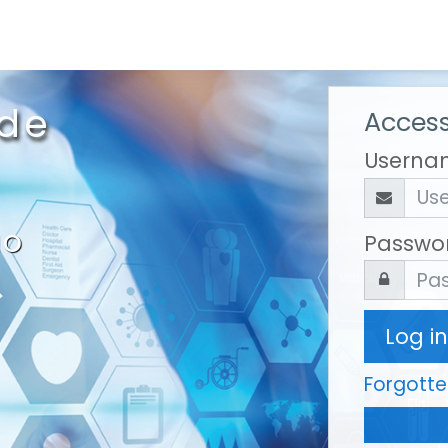
 de
Access
Userna
ão
Passwo
Log in
Forgott