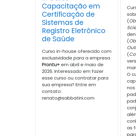
Capacitação em
Curs
Certificação de
sob
(
Ob
Sistemas de
Sci
Registro Eletrônico
den
de Saúde
(
Ob
Out
Curso in-house oferecido com
(
Co
exclusividade para a empresa
vers
Prontu+
em abril e maio de
man
2026. Interessado em fazer
O c
esse curso ou contratar para
cap
sua empresa? Entre em
nos
contato:
pad
renato@sabbatini.com
pad
conj
alé
con
as 
para