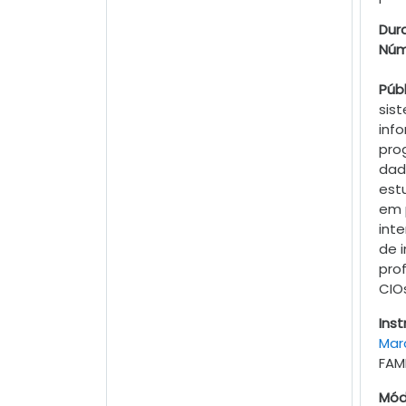
Dur
Núm
Públ
sis
inf
pro
dad
est
em p
int
de 
prof
CIOs
Inst
Marc
FAMI
Mód