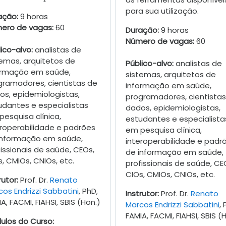
para sua utilização.
ação:
9 horas
ero de vagas:
60
Duração:
9 horas
Número de vagas:
60
ico-alvo:
analistas de
temas, arquitetos de
Público-alvo:
analistas de
ormação em saúde,
sistemas, arquitetos de
gramadores, cientistas de
informação em saúde,
os, epidemiologistas,
programadores, cientista
udantes e especialistas
dados, epidemiologistas,
esquisa clínica,
estudantes e especialista
eroperabilidade e padrões
em pesquisa clínica,
informação em saúde,
interoperabilidade e padr
issionais de saúde, CEOs,
de informação em saúde,
, CMIOs, CNIOs, etc.
profissionais de saúde, CE
CIOs, CMIOs, CNIOs, etc.
rutor:
Prof. Dr.
Renato
os Endrizzi Sabbatini
, PhD,
Instrutor:
Prof. Dr.
Renato
A, FACMI, FIAHSI, SBIS (Hon.)
Marcos Endrizzi Sabbatini
, 
FAMIA, FACMI, FIAHSI, SBIS (
ulos do Curso: