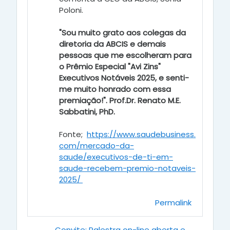
Poloni.
"Sou muito grato aos colegas da
diretoria da ABCIS e demais
pessoas que me escolheram para
o Prêmio Especial "Avi Zins"
Executivos Notáveis 2025, e senti-
me muito honrado com essa
premiação!". Prof.Dr. Renato M.E.
Sabbatini, PhD.
Fonte;
https://www.saudebusiness.
com/mercado-da-
saude/executivos-de-ti-em-
saude-recebem-premio-notaveis-
2025/
Permalink
← Convite: Palestra on-line aberta e