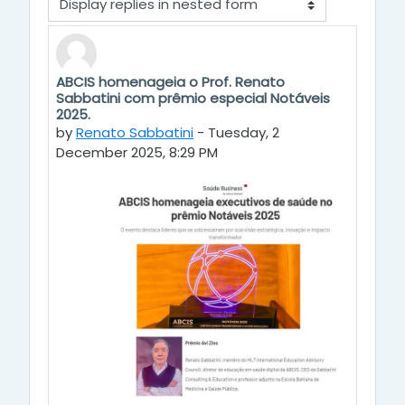
Display mode
ABCIS homenageia o Prof. Renato
Number of replies: 0
Sabbatini com prêmio especial Notáveis
2025.
by
Renato Sabbatini
-
Tuesday, 2
December 2025, 8:29 PM