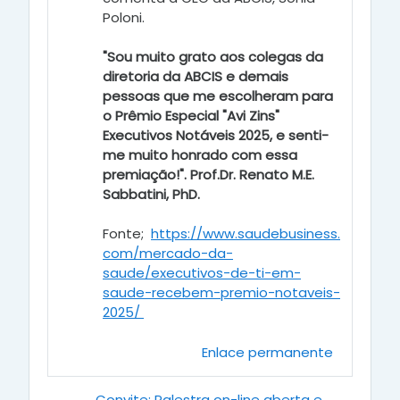
Poloni.
"Sou muito grato aos colegas da
diretoria da ABCIS e demais
pessoas que me escolheram para
o Prêmio Especial "Avi Zins"
Executivos Notáveis 2025, e senti-
me muito honrado com essa
premiação!". Prof.Dr. Renato M.E.
Sabbatini, PhD.
Fonte;
https://www.saudebusiness.
com/mercado-da-
saude/executivos-de-ti-em-
saude-recebem-premio-notaveis-
2025/
Enlace permanente
← Convite: Palestra on-line aberta e